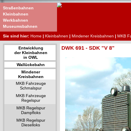
Straßenbahnen
Kleinbahnen
Werkbahnen
Museumsbahnen
Sie sind hier:
Home
|
Kleinbahnen
|
Mindener Kreisbahnen
|
MKB Fa
DWK 691 - SDK "V 8"
Entwicklung
der Kleinbahnen
in OWL
Wallückebahn
Mindener
Kreisbahnen
MKB Fahrzeuge
Schmalspur
MKB Fahrzeuge
Regelspur
MKB Regelspur
Dampfloks
MKB Regelspur
Dieselloks