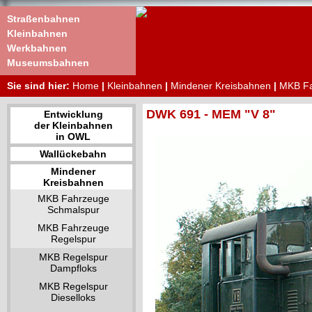
Straßenbahnen
Kleinbahnen
Werkbahnen
Museumsbahnen
Sie sind hier:
Home
|
Kleinbahnen
|
Mindener Kreisbahnen
|
MKB Fa
DWK 691 - MEM "V 8"
Entwicklung
der Kleinbahnen
in OWL
Wallückebahn
Mindener
Kreisbahnen
MKB Fahrzeuge
Schmalspur
MKB Fahrzeuge
Regelspur
MKB Regelspur
Dampfloks
MKB Regelspur
Dieselloks