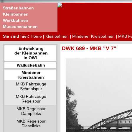
Straßenbahnen
Kleinbahnen
Werkbahnen
Museumsbahnen
Sie sind hier:
Home
|
Kleinbahnen
|
Mindener Kreisbahnen
|
MKB Fa
DWK 689 - MKB "V 7"
Entwicklung
der Kleinbahnen
in OWL
Wallückebahn
Mindener
Kreisbahnen
MKB Fahrzeuge
Schmalspur
MKB Fahrzeuge
Regelspur
MKB Regelspur
Dampfloks
MKB Regelspur
Dieselloks