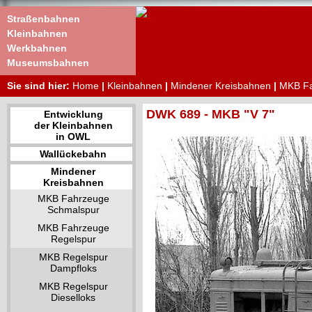
Straßenbahnen
Kleinbahnen
Werkbahnen
Museumsbahnen
Sie sind hier:
Home
|
Kleinbahnen
|
Mindener Kreisbahnen
|
MKB Fa
DWK 689 - MKB "V 7"
Entwicklung
der Kleinbahnen
in OWL
Wallückebahn
Mindener
Kreisbahnen
MKB Fahrzeuge
Schmalspur
MKB Fahrzeuge
Regelspur
MKB Regelspur
Dampfloks
MKB Regelspur
Dieselloks