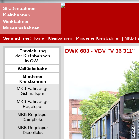
Straßenbahnen
Kleinbahnen
Werkbahnen
Museumsbahnen
Sie sind hier:
Home
|
Kleinbahnen
|
Mindener Kreisbahnen
|
MKB Fa
DWK 688 - VBV "V 36 311"
Entwicklung
der Kleinbahnen
in OWL
Wallückebahn
Mindener
Kreisbahnen
MKB Fahrzeuge
Schmalspur
MKB Fahrzeuge
Regelspur
MKB Regelspur
Dampfloks
MKB Regelspur
Dieselloks