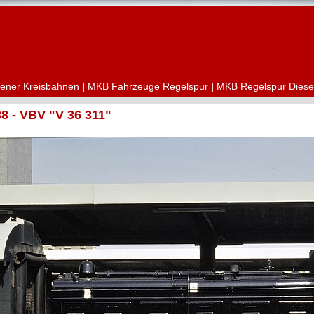
ener Kreisbahnen
|
MKB Fahrzeuge Regelspur
|
MKB Regelspur Diese
 - VBV "V 36 311"