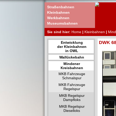
Straßenbahnen
Kleinbahnen
Werkbahnen
Museumsbahnen
Sie sind hier:
Home
|
Kleinbahnen
|
Mind
DWK 688
Entwicklung
der Kleinbahnen
in OWL
Wallückebahn
Mindener
Kreisbahnen
MKB Fahrzeuge
Schmalspur
MKB Fahrzeuge
Regelspur
MKB Regelspur
Dampfloks
MKB Regelspur
Dieselloks