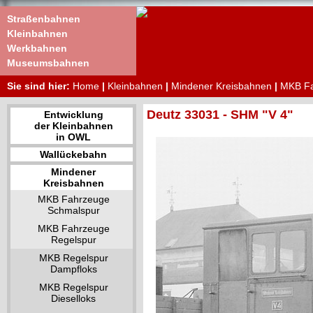
Straßenbahnen
Kleinbahnen
Werkbahnen
Museumsbahnen
Sie sind hier:
Home
|
Kleinbahnen
|
Mindener Kreisbahnen
|
MKB Fa
Deutz 33031 - SHM "V 4"
Entwicklung
der Kleinbahnen
in OWL
Wallückebahn
Mindener
Kreisbahnen
MKB Fahrzeuge
Schmalspur
MKB Fahrzeuge
Regelspur
MKB Regelspur
Dampfloks
MKB Regelspur
Dieselloks