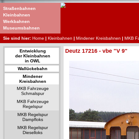
Straßenbahnen
Kleinbahnen
Werkbahnen
Museumsbahnen
Sie sind hier:
Home
|
Kleinbahnen
|
Mindener Kreisbahnen
|
MKB Fa
Deutz 17216 - vbe "V 9"
Entwicklung
der Kleinbahnen
in OWL
Wallückebahn
Mindener
Kreisbahnen
MKB Fahrzeuge
Schmalspur
MKB Fahrzeuge
Regelspur
MKB Regelspur
Dampfloks
MKB Regelspur
Dieselloks