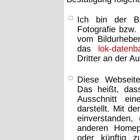
Ich bin der Bi
Fotografie bzw.
vom Bildurheber
das
lok-datenb
Dritter an der A
Diese Webseit
Das heißt, dass
Ausschnitt ei
darstellt. Mit d
einverstanden,
anderen Home
oder künftig z