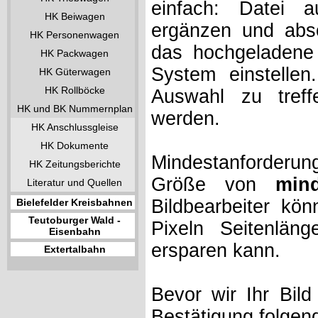
einfach: Datei 
HK Beiwagen
ergänzen und absc
HK Personenwagen
das hochgeladene 
HK Packwagen
System einstelle
HK Güterwagen
HK Rollböcke
Auswahl zu treff
HK und BK Nummernplan
werden.
HK Anschlussgleise
HK Dokumente
Mindestanforderung
HK Zeitungsberichte
Größe von
min
Literatur und Quellen
Bildbearbeiter kö
Bielefelder Kreisbahnen
Teutoburger Wald -
Pixeln Seitenlän
Eisenbahn
ersparen kann.
Extertalbahn
Bevor wir Ihr Bil
Bestätigung folgen