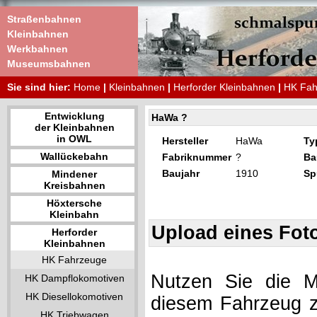
Straßenbahnen
Kleinbahnen
Werkbahnen
Museumsbahnen
Sie sind hier:
Home
|
Kleinbahnen
|
Herforder Kleinbahnen
|
HK Fah
Entwicklung
HaWa ?
der Kleinbahnen
in OWL
Hersteller
HaWa
Ty
Wallückebahn
Fabriknummer
?
Ba
Baujahr
1910
Sp
Mindener
Kreisbahnen
Höxtersche
Kleinbahn
Upload eines Fot
Herforder
Kleinbahnen
HK Fahrzeuge
Nutzen Sie die Mö
HK Dampflokomotiven
HK Diesellokomotiven
diesem Fahrzeug z
HK Triebwagen