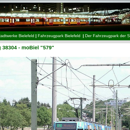
tadtwerke Bielefeld
|
Fahrzeugpark Bielefeld
|
Der Fahrzeugpark der S
38304 - moBiel "579"