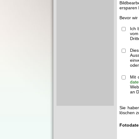
Bildbearb
ersparen 
Bevor wir
Ich 
vom 
Drit
Dies
Auss
einv
oder
Mit 
date
Webm
an Dr
Sie haben
löschen z
Fotodate