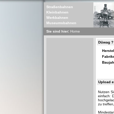
Straßenbahnen
Kleinbahnen
Werkbahnen
Museumsbahnen
Sie sind hier:
Home
Düwag ?
Herstel
Fabri
Baujah
Upload e
Nutzen Si
einfach: 
hochgelad
zu treffe
Mindestan