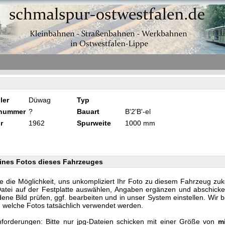
ler
Düwag
Typ
knummer
?
Bauart
B'2'B'-el
r
1962
Spurweite
1000 mm
ines Fotos dieses Fahrzeuges
e die Möglichkeit, uns unkompliziert Ihr Foto zu diesem Fahrzeug zu
Datei auf der Festplatte auswählen, Angaben ergänzen und abschicke
ene Bild prüfen, ggf. bearbeiten und in unser System einstellen. Wir 
n, welche Fotos tatsächlich verwendet werden.
forderungen: Bitte nur jpg-Dateien schicken mit einer Größe von
m