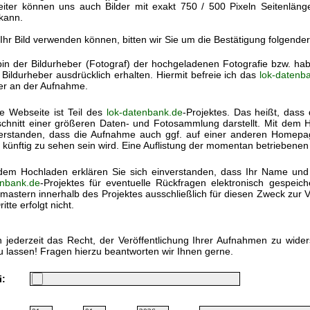
eiter können uns auch Bilder mit exakt 750 / 500 Pixeln Seitenlän
kann.
 Ihr Bild verwenden können, bitten wir Sie um die Bestätigung folgende
bin der Bildurheber (Fotograf) der hochgeladenen Fotografie bzw. h
Bildurheber ausdrücklich erhalten. Hiermit befreie ich das
lok-datenb
ter an der Aufnahme.
e Webseite ist Teil des
lok-datenbank.de
-Projektes. Das heißt, dass 
chnitt einer größeren Daten- und Fotosammlung darstellt. Mit dem Ho
erstanden, dass die Aufnahme auch ggf. auf einer anderen Homep
 künftig zu sehen sein wird. Eine Auflistung der momentan betriebenen
dem Hochladen erklären Sie sich einverstanden, dass Ihr Name und
nbank.de
-Projektes für eventuelle Rückfragen elektronisch gespei
astern innerhalb des Projektes ausschließlich für diesen Zweck zur V
itte erfolgt nicht.
 jederzeit das Recht, der Veröffentlichung Ihrer Aufnahmen zu wide
u lassen! Fragen hierzu beantworten wir Ihnen gerne.
i: