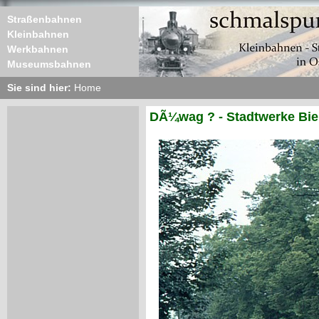
Straßenbahnen
Kleinbahnen
Werkbahnen
Museumsbahnen
Sie sind hier:
Home
DÃ¼wag ? - Stadtwerke Biel