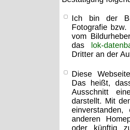
Ich bin der Bi
Fotografie bzw.
vom Bildurheber
das
lok-datenb
Dritter an der A
Diese Webseit
Das heißt, dass
Ausschnitt ei
darstellt. Mit d
einverstanden,
anderen Home
oder künftig z