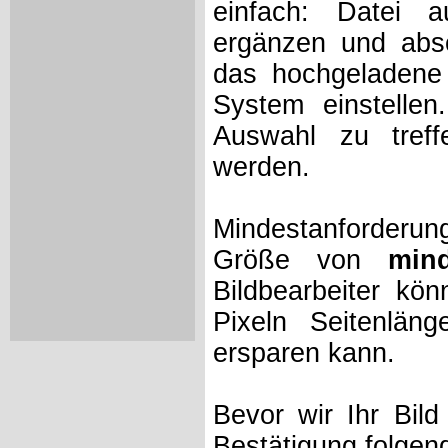
einfach: Datei 
ergänzen und absc
das hochgeladene 
System einstelle
Auswahl zu treff
werden.
Mindestanforderung
Größe von
min
Bildbearbeiter kö
Pixeln Seitenlän
ersparen kann.
Bevor wir Ihr Bil
Bestätigung folgen