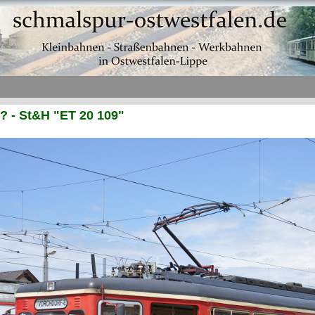
 ? - St&H "ET 20 109"