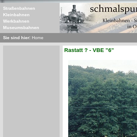
Straßenbahnen
Kleinbahnen
Werkbahnen
Museumsbahnen
Sie sind hier:
Home
Rastatt ? - VBE "6"