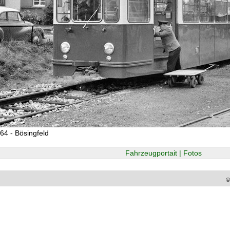
64 - Bösingfeld
Fahrzeugportait | Fotos
©