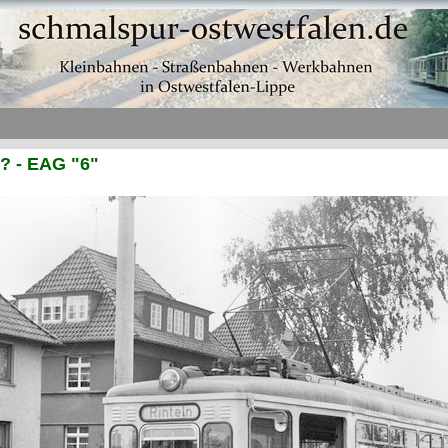
 ? - EAG "6"