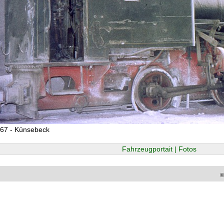
967 - Künsebeck
Fahrzeugportait | Fotos
©