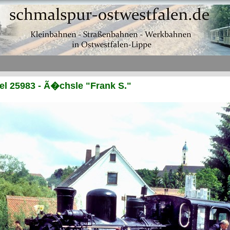
l 25983 - Ã�chsle "Frank S."