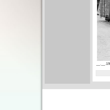
__.__.19