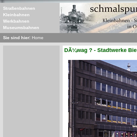
Straßenbahnen
Kleinbahnen
Werkbahnen
Museumsbahnen
Sie sind hier:
Home
DÃ¼wag ? - Stadtwerke Biel