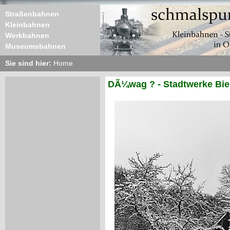
Straßenbahnen
Kleinbahnen
Werkbahnen
Museumsbahnen
Sie sind hier:
Home
DÃ¼wag ? - Stadtwerke Biel