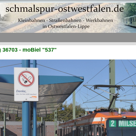
36703 - moBiel "537"