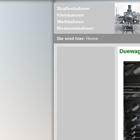
Straßenbahnen
Kleinbahnen
Werkbahnen
Museumsbahnen
Sie sind hier:
Home
Duewag