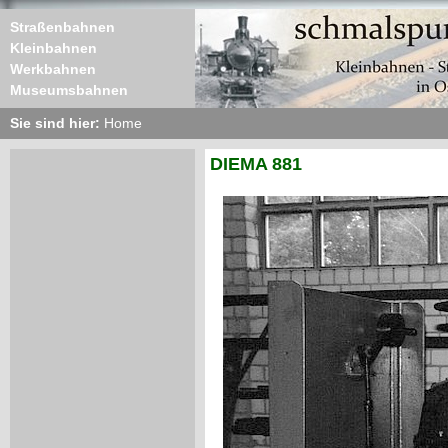
Straßenbahnen
Kleinbahnen
Werkbahnen
Museumsbahnen
Sie sind hier:
Home
DIEMA 881