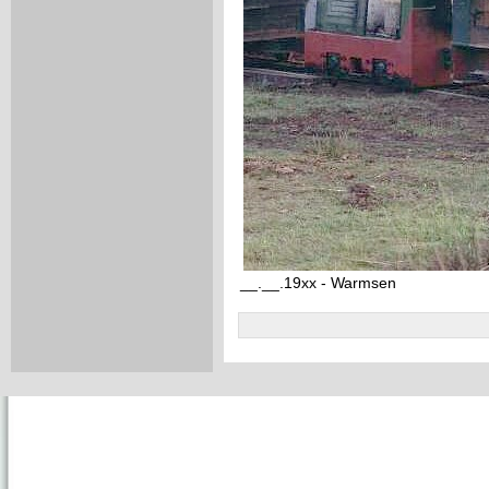
__.__.19xx - Warmsen