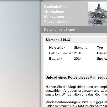
Straßenbahnen
Kleinbahnen
Werkbahnen
Museumsbahnen
Sie sind hier:
Home
Siemens 21913
Hersteller
Siemens
Typ
Fabriknummer
21913
Bauar
Baujahr
2014
Spurw
Upload eines Fotos dieses Fahrzeug
Nutzen Sie die Möglichkeit, uns unkompl
auswählen, Angaben ergänzen und abschi
einstellen. Wir behalten uns das Recht v
Mindestanforderungen: Bitte nur jpg-Da
Bilder mit exakt 750 / 500 Pixeln Seite