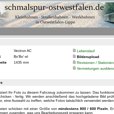
Vectron AC
Lebenslauf
t
Bo'Bo'-el
Bilderupload
eite
1435 mm
Revisionen / Stationie
Vermietungen ausblen
es
iziert Ihr Foto zu diesem Fahrzeug zukommen zu lassen. Das funktionier
cken - fertig. Wir werden anschließend das hochgeladene Bild prüf
or, eine Auswahl zu treffen, welche Fotos tatsächlich verwendet werden
teien schicken mit einer Größe von
mindestens 800 / 600 Pixeln
. E
nlängen zusenden, was uns Bearbeitungszeit ersparen kann.