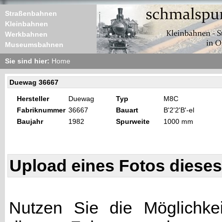
Straßenbahnen
Kleinbahnen
Werkbahnen
Museumsbahnen
Sie sind hier:
Home
Duewag 36667
Hersteller
Duewag
Typ
M8C
Fabriknummer
36667
Bauart
B'2'2'B'-el
Baujahr
1982
Spurweite
1000 mm
Upload eines Fotos diese
Nutzen Sie die Möglichkei