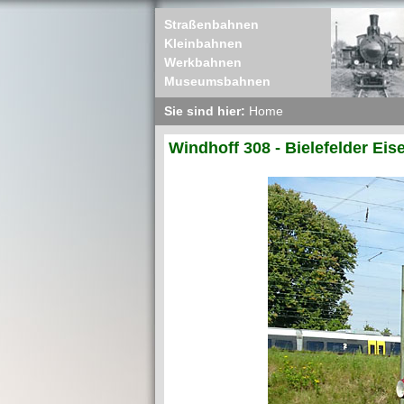
Straßenbahnen
Kleinbahnen
Werkbahnen
Museumsbahnen
Sie sind hier:
Home
Windhoff 308 - Bielefelder Ei