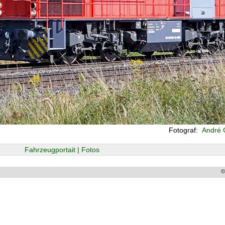
Fotograf:
André G
Fahrzeugportait | Fotos
©