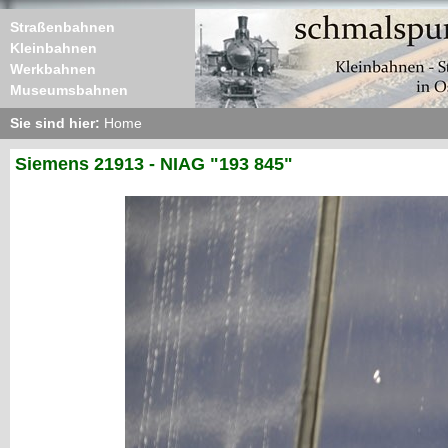
Straßenbahnen
Kleinbahnen
Werkbahnen
Museumsbahnen
Sie sind hier:
Home
Siemens 21913 - NIAG "193 845"