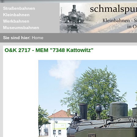
Straßenbahnen
Kleinbahnen
Werkbahnen
Museumsbahnen
Sie sind hier:
Home
O&K 2717 - MEM "7348 Kattowitz"