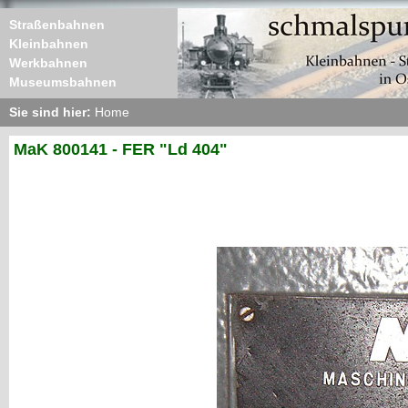
Straßenbahnen
Kleinbahnen
Werkbahnen
Museumsbahnen
Sie sind hier:
Home
MaK 800141 - FER "Ld 404"