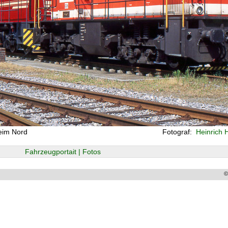
eim Nord
Fotograf:
Heinrich 
Fahrzeugportait | Fotos
©