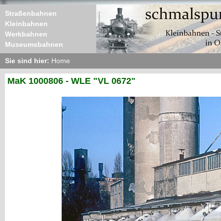
Straßenbahnen
Kleinbahnen
Werkbahnen
Museumsbahnen
Sie sind hier:
Home
MaK 1000806 - WLE "VL 0672"