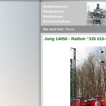
Straßenbahnen
Kleinbahnen
Werkbahnen
Museumsbahnen
Sie sind hier:
Home
Jung 14050 - Railion "335 010-