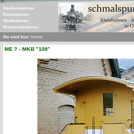
Straßenbahnen
Kleinbahnen
Werkbahnen
Museumsbahnen
Sie sind hier:
Home
ME ? - MKB "109"