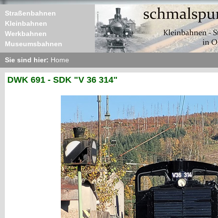
Straßenbahnen
Kleinbahnen
Werkbahnen
Museumsbahnen
Sie sind hier:
Home
DWK 691 - SDK "V 36 314"