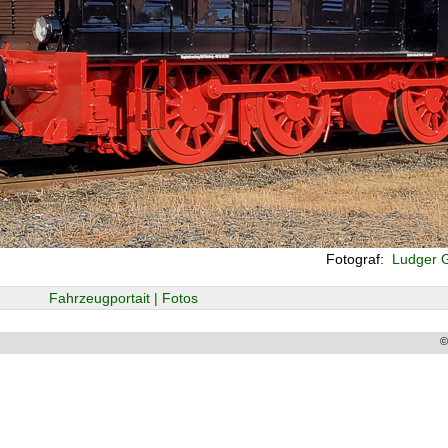
Fotograf:
Ludger G
Fahrzeugportait | Fotos
©