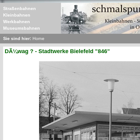
Straßenbahnen
Kleinbahnen
Werkbahnen
Museumsbahnen
Sie sind hier:
Home
DÃ¼wag ? - Stadtwerke Bielefeld "846"