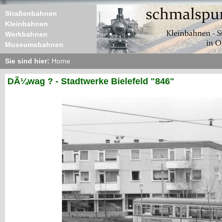
Straßenbahnen
Kleinbahnen
Werkbahnen
Museumsbahnen
Sie sind hier:
Home
DÃ¼wag ? - Stadtwerke Bielefeld "846"