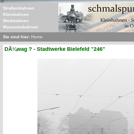
Straßenbahnen
Kleinbahnen
Werkbahnen
Museumsbahnen
Sie sind hier:
Home
DÃ¼wag ? - Stadtwerke Bielefeld "246"