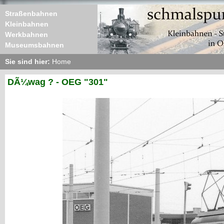
Straßenbahnen
Kleinbahnen
Werkbahnen
Museumsbahnen
Sie sind hier:
Home
DÃ¼wag ? - OEG "301"