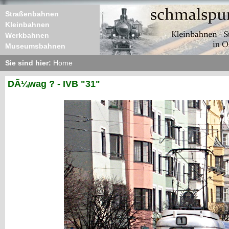
Straßenbahnen
Kleinbahnen
Werkbahnen
Museumsbahnen
Sie sind hier:
Home
DÃ¼wag ? - IVB "31"