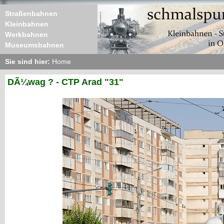
Straßenbahnen
Kleinbahnen
Werkbahnen
Museumsbahnen
Sie sind hier:
Home
DÃ¼wag ? - CTP Arad "31"