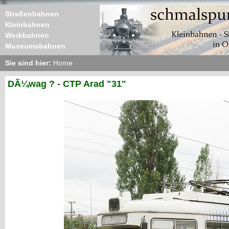
Straßenbahnen
Kleinbahnen
Werkbahnen
Museumsbahnen
Sie sind hier:
Home
DÃ¼wag ? - CTP Arad "31"