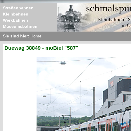
Straßenbahnen
Kleinbahnen
Werkbahnen
Museumsbahnen
Sie sind hier:
Home
Duewag 38849 - moBiel "587"