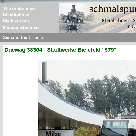
Straßenbahnen
Kleinbahnen
Werkbahnen
Museumsbahnen
Sie sind hier:
Home
Duewag 38304 - Stadtwerke Bielefeld "579"