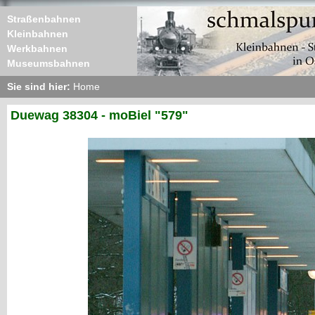
Straßenbahnen
Kleinbahnen
Werkbahnen
Museumsbahnen
Sie sind hier:
Home
Duewag 38304 - moBiel "579"