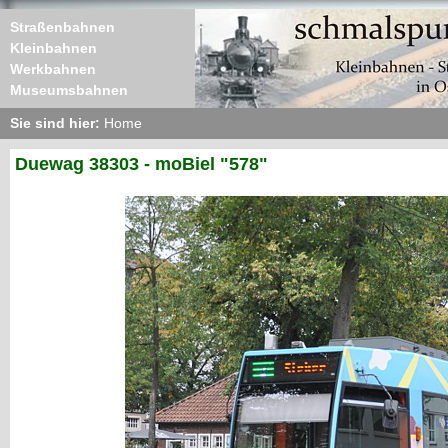
Straßenbahnen
Kleinbahnen
Werkbahnen
Museumsbahnen
Sie sind hier:
Home
Duewag 38303 - moBiel "578"