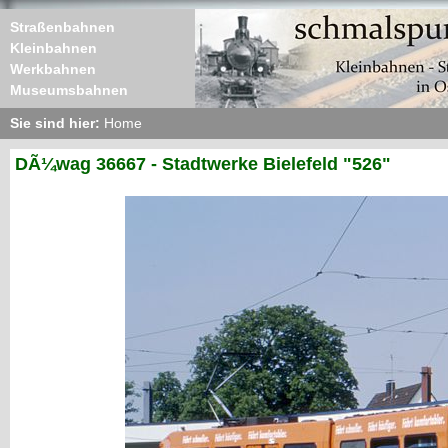
Straßenbahnen
Kleinbahnen
Werkbahnen
Museumsbahnen
Sie sind hier:
Home
DÃ¼wag 36667 - Stadtwerke Bielefeld "526"